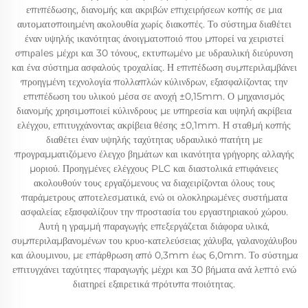
επιπέδωσης, διανομής και ακριβών επιχειρήσεων κοπής σε μια
αυτοματοποιημένη ακολουθία χωρίς διακοπές. Το σύστημα διαθέτει
έναν υψηλής ικανότητας άνοιγματοποιό που μπορεί να χειριστεί
σπιρales μέχρι και 30 τόνους, εκτυπωμένο με υδραυλική διεύρυνση
και ένα σύστημα ασφαλούς τροχαλίας. Η επιπέδωση συμπεριλαμβάνει
προηγμένη τεχνολογία πολλαπλών κύλινδρων, εξασφαλίζοντας την
επιπέδωση του υλικού μέσα σε ανοχή ±0,15mm. Ο μηχανισμός
διανομής χρησιμοποιεί κύλινδρους με υπηρεσία και υψηλή ακρίβεια
ελέγχου, επιτυγχάνοντας ακρίβεια θέσης ±0,1mm. Η σταθμή κοπής
διαθέτει έναν υψηλής ταχύτητας υδραυλικό πατήτη με
προγραμματιζόμενο έλεγχο βημάτων και ικανότητα γρήγορης αλλαγής
μοριού. Προηγμένες ελέγχους PLC και διαστολικά επιφάνειες
ακολουθούν τους εργαζόμενους να διαχειρίζονται όλους τους
παράμετρους αποτελεσματικά, ενώ οι ολοκληρωμένες συστήματα
ασφαλείας εξασφαλίζουν την προστασία του εργαστηριακού χώρου.
Αυτή η γραμμή παραγωγής επεξεργάζεται διάφορα υλικά,
συμπεριλαμβανομένων του κρυο-κατελεύσειας χάλυβα, γαλανοχάλυβου
και άλουμινου, με επάρθρωση από 0,3mm έως 6,0mm. Το σύστημα
επιτυγχάνει ταχύτητες παραγωγής μέχρι και 30 βήματα ανά λεπτό ενώ
διατηρεί εξαιρετικά πρότυπα ποιότητας.