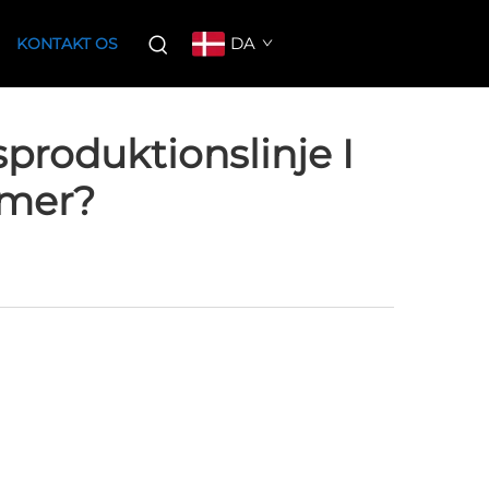
DA
KONTAKT OS
sproduktionslinje I
emer?