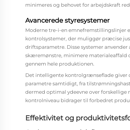
minimeres og behovet for arbejdskraft red
Avancerede styresystemer
Moderne tre-i-en emnefremstillingslinjer e
kontrolsystemer, der muliggør præcise jus
driftsparametre. Disse systemer anvender 
skæremønstre, minimere materialeaffald o
gennem hele produktionen.
Det intelligente kontrolgrænseflade giver o
parametre samtidigt, fra tilstrømningshast
dermed optimal ydeevne over forskellige m
kontrolniveau bidrager til forbedret prod
Effektivitet og produktivitetsf