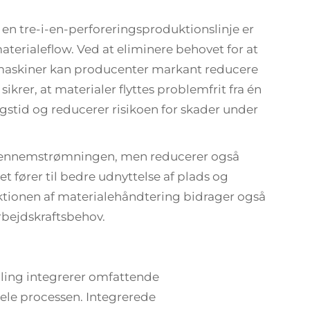
en tre-i-en-perforeringsproduktionslinje er
aterialeflow. Ved at eliminere behovet for at
 maskiner kan producenter markant reducere
krer, at materialer flyttes problemfrit fra én
gstid og reducerer risikoen for skader under
 gennemstrømningen, men reducerer også
 fører til bedre udnyttelse af plads og
tionen af materialehåndtering bidrager også
rbejdskraftsbehov.
illing integrerer omfattende
ele processen. Integrerede