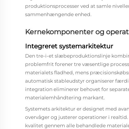
produktionsprocesser ved at samle niveller
sammenhængende enhed.
Kernekomponenter og operati
Integreret systemarkitektur
Den
tre-i-et slæbeproduktionslinje
kombin
problemfrit forener tre væsentlige proces
materialets fladhed, mens præcisionskøbs
automatisk stableudstyr organiserer færd
integration eliminerer behovet for separa
materialemhåndtering markant.
Systemets arkitektur er designet med ava
overvåger og justerer operationer i realtid
kvalitet gennem alle behandlede materiale