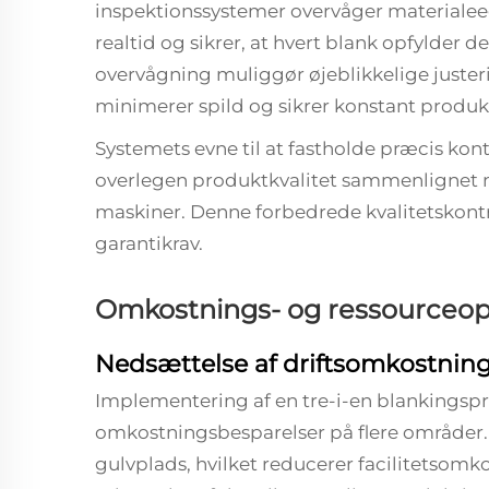
inspektionssystemer overvåger materialeeg
realtid og sikrer, at hvert blank opfylder 
overvågning muliggør øjeblikkelige justerin
minimerer spild og sikrer konstant produkt
Systemets evne til at fastholde præcis kont
overlegen produktkvalitet sammenlignet m
maskiner. Denne forbedrede kvalitetskontro
garantikrav.
Omkostnings- og ressourceop
Nedsættelse af driftsomkostnin
Implementering af en tre-i-en blankingspro
omkostningsbesparelser på flere områder.
gulvplads, hvilket reducerer facilitetsomko