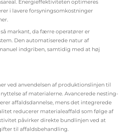
sareal. Energieffektiviteten optimeres
erer i lavere forsyningsomkostninger
ner.
å markant, da færre operatører er
ystem. Den automatiserede natur af
manuel indgriben, samtidig med at høj
 ved anvendelsen af produktionslinjen til
udnyttelse af materialerne. Avancerede nesting-
rer affaldsdannelse, mens det integrerede
alitet reducerer materialeaffald som følge af
ivitet påvirker direkte bundlinjen ved at
ter til affaldsbehandling.