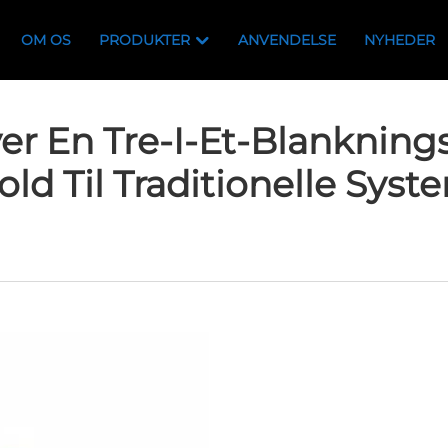
OM OS
PRODUKTER
ANVENDELSE
NYHEDER
er En Tre-I-Et-Blankning
old Til Traditionelle Syst