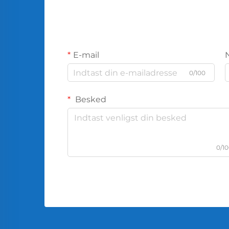
E-mail
0/100
Besked
0/1