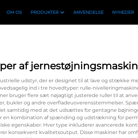
OM OS
PRODUKTER
ANVENDELSE
NYHEDER
yper af jernestøjningsmaskin
ustrielle udstyr, der er designet til at lave og strække
ovedsagelig ind i tre hovedtyper: rulle-nivelleringmaski
er bruger flere sæt nøjagtigt justerede ruller til at an
ølger, bukler og andre overfladeuoverensstemmelser. Sp
 samtidig med at det udsættes for gentagne bøjninger, 
er en kombination af spænding og udstrækning for perma
iske egenskaber. Hver type inkluderer avancerede kontr
ikrer konsekvent kvalitetsoutput. Disse maskiner har omfa