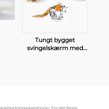
Tungt bygget
svingelskærm med
klip til længde
earbejdningsoperationer. For det første