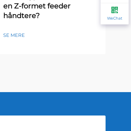
en Z-formet feeder
fej
håndtere?
Zi
WeChat
SE MERE
SE 