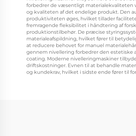
forbedrer de væsentligt materialekvaliteten v
og kvaliteten af det endelige produkt. Den 
produktiviteten øges, hvilket tillader facil
fremragende fleksibilitet i håndtering af forsk
produktionstilbehør. De præcise styringssyst
materialeafspildning, hvilket fører til bety
at reducere behovet for manuel materialehån
gennem nivellering forbedrer den estetiske a
coating. Moderne nivelleringmaskiner tilbyder
driftskostninger. Evnen til at behandle mater
og kundekrav, hvilket i sidste ende fører til