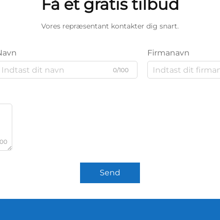
Få et gratis tilbud
Vores repræsentant kontakter dig snart.
Navn
Firmanavn
0/100
000
Send