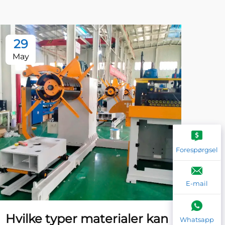
29
2
May
Ma
Forespørgsel
E-mail
Hvilke typer materialer kan
Hv
Whatsapp