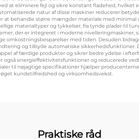
ed at eliminere fejl og sikre konstant fladehed, hvilket
automatiserede natur af disse maskiner reducerer betyd
iteter at behandle større mængder materiale med minimal
ellige materialtyper og tykkelser, fra tynde plader til tu
emer, der er integreret i moderne nivelleringmaskiner, 
delige omkostningsbesparelser med tiden. Desuden bidrag
dtering og tilbyde automatiske sikkerhedsfunktioner. 
ppel af færdige produkter og sikrer bedre ydelse i efter
 også energieffektivitetsfunktioner og reducerede vedlig
ialer til nøjagtige specifikationer hjælper producenter
 forøget kundetilfredshed og virksomhedsvekst.
Praktiske råd