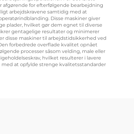
 er afgørende for efterfølgende bearbejdning
eligt arbejdskravene samtidig med at
 operatørindblanding. Disse maskiner giver
nge plader, hvilket gør dem egnet til diverse
sikrer gentagelige resultater og minimerer
er disse maskiner til arbejdstidsikkerhed ved
Den forbedrede overflade kvalitet opnået
følgende processer såsom velding, male eller
eholdelseskrav, hvilket resulterer i lavere
ne med at opfylde strenge kvalitetsstandarder