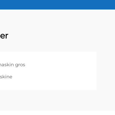
er
askin gros
skine