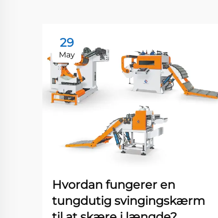
29
May
Hvordan fungerer en
tungdutig svingingskærm
til at skære i længde?