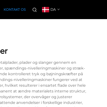
DA
KONTAKT OS
er
 metalplader, plader og slanger gennem en
ner, spændings-nivelleringmaskiner og stræk-
vende kontrolleret tryk og bøjningskræfter på
ændings-nivelleringmaskiner fungerer ved at
hvilket resulterer i ensartet flade over hele
nent at ændre materialets interne struktur,
olsystemer, der overvåger og justerer
ttende anvendelser i forskellige industrier,