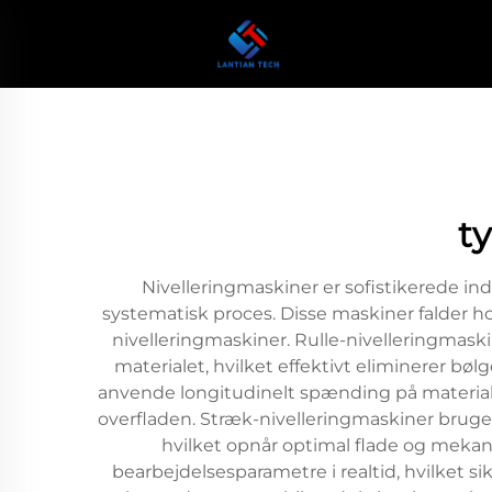
t
Nivelleringmaskiner er sofistikerede ind
systematisk proces. Disse maskiner falder h
nivelleringmaskiner. Rulle-nivelleringmaskin
materialet, hvilket effektivt eliminerer b
anvende longitudinelt spænding på materialet
overfladen. Stræk-nivelleringmaskiner brug
hvilket opnår optimal flade og mekan
bearbejdelsesparametre i realtid, hvilket s