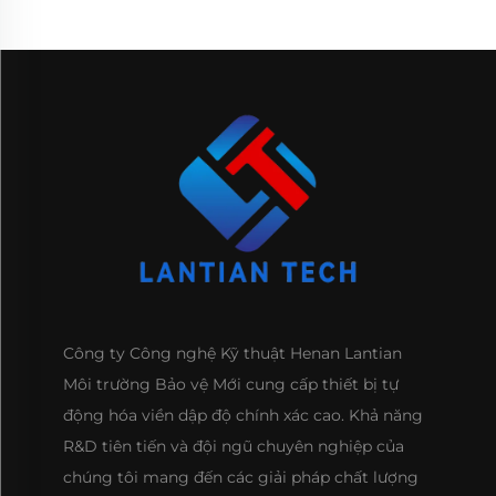
Công ty Công nghệ Kỹ thuật Henan Lantian
Môi trường Bảo vệ Mới cung cấp thiết bị tự
động hóa viền dập độ chính xác cao. Khả năng
R&D tiên tiến và đội ngũ chuyên nghiệp của
chúng tôi mang đến các giải pháp chất lượng