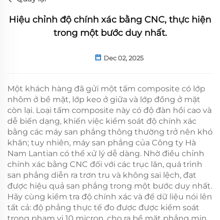
Hiệu chỉnh độ chính xác bằng CNC, thực hiện
trong một bước duy nhất.
Dec 02, 2025
Một khách hàng đã gửi một tấm composite có lớp
nhôm ở bề mặt, lớp keo ở giữa và lớp đồng ở mặt
còn lại. Loại tấm composite này có độ đàn hồi cao và
dễ biến dạng, khiến việc kiểm soát độ chính xác
bằng các máy san phẳng thông thường trở nên khó
khăn; tuy nhiên, máy san phẳng của Công ty Hà
Nam Lantian có thể xử lý dễ dàng. Nhờ điều chỉnh
chính xác bằng CNC đối với các trục lăn, quá trình
san phẳng diễn ra trơn tru và không sai lệch, đạt
được hiệu quả san phẳng trong một bước duy nhất.
Hãy cùng kiểm tra độ chính xác và để dữ liệu nói lên
tất cả: độ phẳng thực tế đo được được kiểm soát
trong phạm vi 10 micron, cho ra bề mặt phẳng mịn