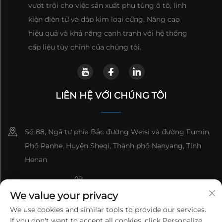
vượt trội cho việc sản xuất phụ tùng ô tô, linh
kiện điện tử và dập kim loại cứng. Nâng cao
hiệu quả và khả năng cạnh tranh với hệ thống
cấp liệu tùy chỉnh của chúng tôi.
LIÊN HỆ VỚI CHÚNG TÔI
Số 88, Ngã tư phía Bắc đường Weisi và đường Fumin,
Phố Panhe, Huyện Sheqi, Thành phố Nanyang, Tỉnh
Henan
+8615993153189
We value your privacy
+86-13137795975
We use cookies and similar tools to provide our services.
If you don't want to accept all cookies, click Personalize