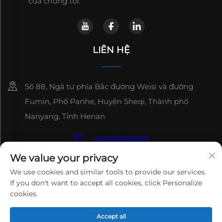
của chúng tôi.
LIÊN HỆ
Số 88, Ngã tư phía Bắc đường Weisi và đường
Fumin, Phố Panhe, Huyện Sheqi, Thành phố
Nanyang, Tỉnh Henan
+8615993153189
We value your privacy
+86-13137795975
We use cookies and similar tools to provide our services.
[email protected]
If you don't want to accept all cookies, click Personalize
Bản quyền © 2025 HENAN LANTIAN NEW
cookies.
ENVIRONMENTAL PROTECTION ENGINEERING
TECHNOLOGY CO., LTD. Tất cả các quyền được bảo lưu.
Accept all