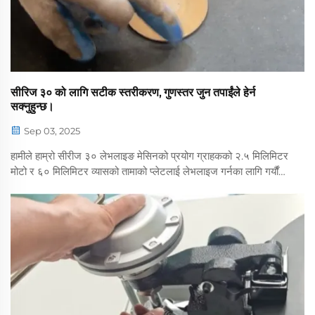
सीरिज ३० को लागि सटीक स्तरीकरण, गुणस्तर जुन तपाईंले हेर्न
सक्नुहुन्छ।
Sep 03, 2025
हामीले हाम्रो सीरीज ३० लेभलाइङ मेसिनको प्रयोग ग्राहकको २.५ मिलिमिटर
मोटो र ६० मिलिमिटर व्यासको तामाको प्लेटलाई लेभलाइज गर्नका लागि गर्यौं।
हाम्रो उच्च-सटीक स्तर निर्धारण मेसिनले कुनै पनि मोटाईको तामाको प्लेटहरू
सजिलैसँग ह्यान्डल गर्दछ र स्थिर रूपमा काम गर्दछ। अनियमित रूपमा निरीक्षण
गरेपछि...