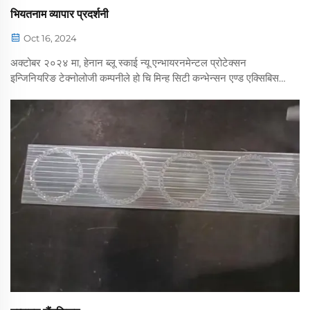
भियतनाम व्यापार प्रदर्शनी
Oct 16, 2024
अक्टोबर २०२४ मा, हेनान ब्लू स्काई न्यू एन्भायरनमेन्टल प्रोटेक्सन
इन्जिनियरिङ टेक्नोलोजी कम्पनीले हो चि मिन्ह सिटी कन्भेन्सन एण्ड एक्सिबिसन
सेन्टरमा आयोजित भियतनाम इन्टरनेसनल मेसिन टुल्स प्रदर्शनीमा सक्रिय
रूपमा सहभागी भयो। प्रदर्शनीमा, ब्लू ...