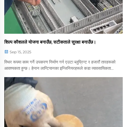
शिल्प कौशलले योजना बनाउँछ, सटीकताले सुरक्षा बनाउँछ।
Sep 15, 2025
स्थिर रूपमा काम गर्ने उपकरण निर्माण गर्न एउटा ब्लुप्रिन्ट र हजारौं तारहरूको
आवश्यकता हुन्छ। हेनान लान्टियानका इन्जिनियरहरूले कडा व्यावसायिकताको
साथ आफ्नो काम गर्छन्, जसले ब्लुप्रिन्टमा खींचिएका रेखाहरूलाई मूर्त सुरक्षा
ग्यारेन्टीमा परिणत गर्छ। प्रत्येक तार ब्लुप्रिन्टसँग सटीक रूपमा मिल्दो छ...