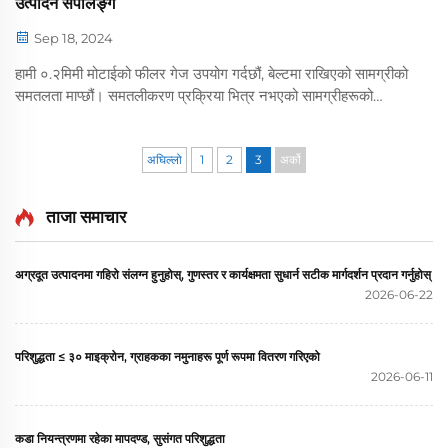
उत्पादन सैंपलिङ्ग
Sep 18, 2024
हामी ०.२मिमी मोटाईको फीलर गेज उपयोग गर्दछौं, बेल्टमा राखिएको सामग्रीको
समतलता माप्छौं। समतलीकरण प्रक्रिया भित्र नभएको सामग्रीहरूको
समतलता खराब छ। सामग्रीको सतह चालू छैन, क्राफ्ट कागज एक
समतलीकरण मशीन द्वारा गर्नुहोस्। एक्स...
अघिल्लो
1
2
3
अर्को
ताजा समाचार
अग्रदूत उत्पादनमा गहिरो संलग्न हुनुहोस्, गुणस्तर र कार्यक्षमता सुधार्न सटीक मार्गदर्शन प्रदान गर्नुहोस्
2026-06-22
परिशुद्धता ≤ ३० माइक्रोन, ग्राहकका नमुनाहरू पूर्ण रूपमा वितरण गरिएको
2026-06-11
कडा नियन्त्रणमा रहेका मापदण्ड, सुसंगत परिशुद्धता