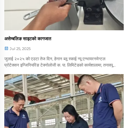
असेम्बलिङ साइटको कागजात
Jul 25, 2025
जुलाई २०२५ को एउटा तेज दिन, हेनान ब्लू स्काई न्यू एन्भायरनमेन्टल
प्रोटेक्सन इन्जिनियरिङ टेक्नोलोजी क. पा. लिमिटेडको कार्यशालामा, तनावपूर्ण
र व्यवस्थित उपकरण स्थापना कार्य जोरदार भइरहेको छ। गुणस्तर नियन्त्रण
स्टाफले पटक पटक चहलखोपडी गर्दै ...