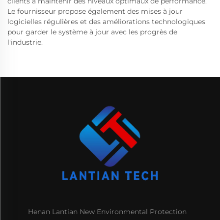
clients à maintenir des niveaux optimaux de performance.
Le fournisseur propose également des mises à jour
logicielles régulières et des améliorations technologiques
pour garder le système à jour avec les progrès de
l'industrie.
Henan Lantian New Environmental Protection