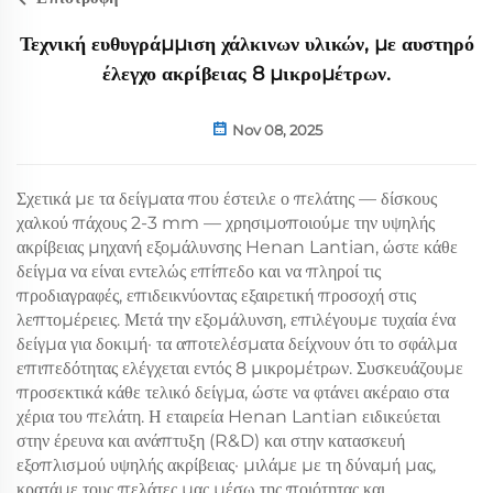
Τεχνική ευθυγράμμιση χάλκινων υλικών, με αυστηρό
έλεγχο ακρίβειας 8 μικρομέτρων.
Nov 08, 2025
Σχετικά με τα δείγματα που έστειλε ο πελάτης — δίσκους
χαλκού πάχους 2-3 mm — χρησιμοποιούμε την υψηλής
ακρίβειας μηχανή εξομάλυνσης Henan Lantian, ώστε κάθε
δείγμα να είναι εντελώς επίπεδο και να πληροί τις
προδιαγραφές, επιδεικνύοντας εξαιρετική προσοχή στις
λεπτομέρειες. Μετά την εξομάλυνση, επιλέγουμε τυχαία ένα
δείγμα για δοκιμή· τα αποτελέσματα δείχνουν ότι το σφάλμα
επιπεδότητας ελέγχεται εντός 8 μικρομέτρων. Συσκευάζουμε
προσεκτικά κάθε τελικό δείγμα, ώστε να φτάνει ακέραιο στα
χέρια του πελάτη. Η εταιρεία Henan Lantian ειδικεύεται
στην έρευνα και ανάπτυξη (R&D) και στην κατασκευή
εξοπλισμού υψηλής ακρίβειας· μιλάμε με τη δύναμή μας,
κρατάμε τους πελάτες μας μέσω της ποιότητας και