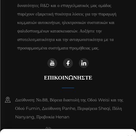
δυνατότητες R&D και ο επαγγελματικός μας ομάδας
παρέχουν εξαιρετική ποιότητα λύσεις για την παραγωγή
κομματιών αυτοκινήτων, ηλεκτρονικών συστατικών και
ψαλιδοποιημένων κατασκευασιών. Αυξήστε την
αποτελεσματικότητα και την ανταγωνιστικότητα με τα
προσαρμοσμένα συστήματα προμήθειας μας.
ΕΠΙΚΟΙΝΩΝΉΣΤΕ
Διεύθυνση: Νο.88, Βόρεια διαστολή της Οδού Weisi και της
Οδού Fumin, Διεύθυνση Panhe, Περιφέρεια Sheqi, Πόλη
Nanyang, Προβινκία Henan
+8615993153189