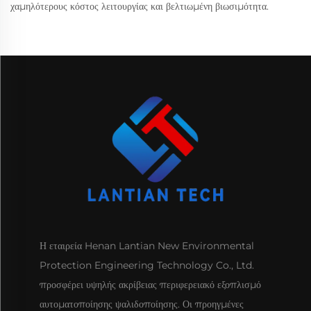
χαμηλότερους κόστος λειτουργίας και βελτιωμένη βιωσιμότητα.
Η εταιρεία Henan Lantian New Environmental
Protection Engineering Technology Co., Ltd.
προσφέρει υψηλής ακρίβειας περιφερειακό εξοπλισμό
αυτοματοποίησης ψαλιδοποίησης. Οι προηγμένες