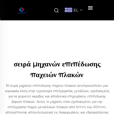
EL
σειρά μηχανών επιπέδωσης
παχειών πλακών
Η σειρά μηχανών επίπεδωσης παχέων πλακών αντιπροσωπεύει μια
κορυφαία λύση στην τεχνολογία επεξεργασίας μετάλλων, σχεδιασμένη
για να χειριστεί ακριβώς και αποδοτικά επιχειρήσεις επίπεδωσης
βαριών πλακών. Αυτές οι μηχανές είναι σχεδιασμένες για την
επεξεργασία παχών μεταλλικών πλακών από 6mm έως 60mm,
αποτρέποντας αποτελεσματικά τις διαφορμάσεις και εξασφαλίζοντας