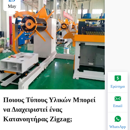
May
Ma
Ερώτημα
Ποιους Τύπους Υλικών Μπορεί
Ποι
Email
να Διαχειριστεί ένας
επί
Κατανοητήρας Zigzag;
φορ
WhatsApp