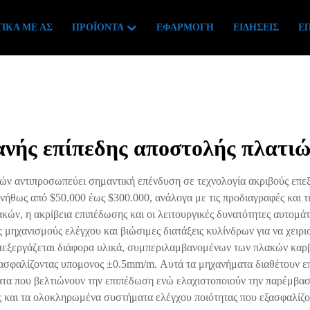
ΙΚΆ ΜΕ ΑΣ
ΠΡΟΪΌΝΤΑ
ΕΦΑΡΜΟΓΉ
ΕΙΔΉΣΕΙΣ
ΕΠ
ανής επίπεδης αποστολής πλατι
ών αντιπροσωπεύει σημαντική επένδυση σε τεχνολογία ακριβούς επε
νήθως από $50.000 έως $300.000, ανάλογα με τις προδιαγραφές και τι
λακών, η ακρίβεια επιπέδωσης και οι λειτουργικές δυνατότητες αυτο
 μηχανισμούς ελέγχου και βιώσιμες διατάξεις κυλίνδρων για να χειρ
επεξεργάζεται διάφορα υλικά, συμπεριλαμβανομένων των πλακών καρβ
ξασφαλίζοντας υπομονος ±0.5mm/m. Αυτά τα μηχανήματα διαθέτουν επ
ατα που βελτιώνουν την επιπέδωση ενώ ελαχιστοποιούν την παρέμβαση
ς και τα ολοκληρωμένα συστήματα ελέγχου ποιότητας που εξασφαλίζ