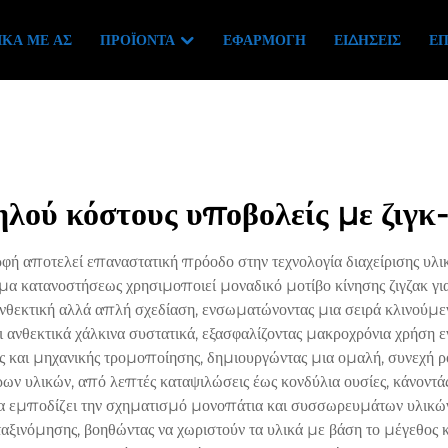
ΙΚΆ ΜΕ ΑΣ
ΠΡΟΪΌΝΤΑ
ΕΦΑΡΜΟΓΉ
ΕΙΔΉΣΕΙΣ
ΕΠ
λού κόστους υποβολείς με ζιγκ
φή αποτελεί επαναστατική πρόοδο στην τεχνολογία διαχείρισης υλι
ημα κατανοστήσεως χρησιμοποιεί μοναδικό μοτίβο κίνησης ζιγζακ 
ανθεκτική αλλά απλή σχεδίαση, ενσωματώνοντας μια σειρά κλινούμ
 ανθεκτικά χάλκινα συστατικά, εξασφαλίζοντας μακροχρόνια χρήση ε
ς και μηχανικής τρομοποίησης, δημιουργώντας μια ομαλή, συνεχή 
ων υλικών, από λεπτές καταψιλώσεις έως κονδύλια ουσίες, κάνοντάς
τα να εμποδίζει την σχηματισμό μονοπάτια και συσσωρευμάτων υλικών
ταξινόμησης, βοηθώντας να χωριστούν τα υλικά με βάση το μέγεθος κ