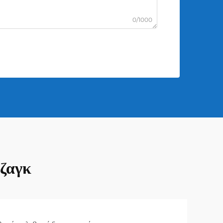
0/1000
-ζαγκ