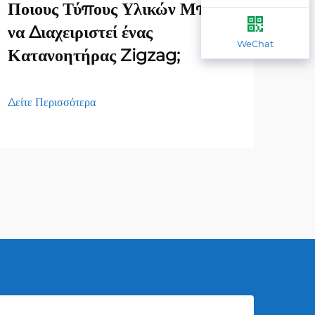
Ποιους Τύπους Υλικών Μπορεί
Ποι
να Διαχειριστεί ένας
επί
WeChat
Κατανοητήρας Zigzag;
φορ
Δείτε Περισσότερα
Δείτε