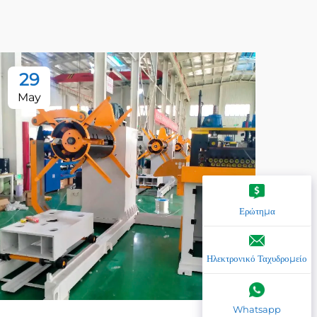
29
2
May
Ma
Ερώτημα
Ηλεκτρονικό Ταχυδρομείο
Whatsapp