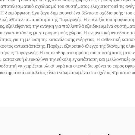
αποτελεσματικό σχεδιασμό του συστήματος ελαχιστοποιεί τις ανάγκε
 διαμόρφωση ζιγκ ζαγκ δημιουργεί ένα βέλτιστο σχέδιο ροής που 
ολική αποτελεσματικότητα της παραγωγής. Η ευελιξία του τροφοδοτη
ίες, εξαλείφοντας την ανάγκη για πολλαπλά εξειδικευμένα συστήματ
ια εγκαταστάσεις με περιορισμούς χώρου. Η ενεργειακή απόδοση το
τητας για τη μείωση της κατανάλωσης ενέργειας. Η ανθεκτική κατασκ
 κόστος αντικατάστασης. Παρέχει εξαιρετικό έλεγχο της διανομής υλ
αιτήσεις παραγωγής. Η αυτοκαθαριστική φύση του συστήματος μειώνε
κατασκευή διευκολύνει την εύκολη εγκατάσταση και μελλοντικές ανα
οδοτητή να χειρίζεται υλικά υγρά και στεγνά διευρύνει το εύρος εφ
ρακτηριστικά ασφαλείας είναι ενσωματωμένα στο σχέδιο, προστατεύον