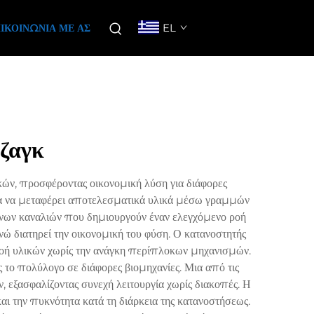
EL
ΙΚΟΙΝΩΝΊΑ ΜΕ ΑΣ
-ζαγκ
κών, προσφέροντας οικονομική λύση για διάφορες
για να μεταφέρει αποτελεσματικά υλικά μέσω γραμμών
ενων καναλιών που δημιουργούν έναν ελεγχόμενο ροή
νώ διατηρεί την οικονομική του φύση. Ο κατανοστητής
ροή υλικών χωρίς την ανάγκη περίπλοκων μηχανισμών.
 το πολύλογο σε διάφορες βιομηχανίες. Μια από τις
, εξασφαλίζοντας συνεχή λειτουργία χωρίς διακοπές. Η
αι την πυκνότητα κατά τη διάρκεια της κατανοστήσεως.