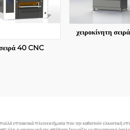
χειροκίνητη σειρ
σειρά 40 CNC
πολλά επιτακτικά πλεονεκτήματα που την καθιστούν ελκυστική επιλ
π' όλα, η οικονομική της απόδοση ξεχωρίζει ως πρωταρχικό όφελος