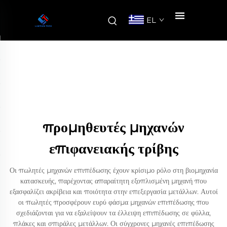
EL
προμηθευτές μηχανών
επιφανειακής τρίβης
Οι πωλητές μηχανών επιπέδωσης έχουν κρίσιμο ρόλο στη βιομηχανία
κατασκευής, παρέχοντας απαραίτητη εξοπλισμένη μηχανή που
εξασφαλίζει ακρίβεια και ποιότητα στην επεξεργασία μετάλλων. Αυτοί
οι πωλητές προσφέρουν ευρύ φάσμα μηχανών επιπέδωσης που
σχεδιάζονται για να εξαλείψουν τα έλλειψη επιπέδωσης σε φύλλα,
πλάκες και σπιράλες μετάλλων. Οι σύγχρονες μηχανές επιπέδωσης