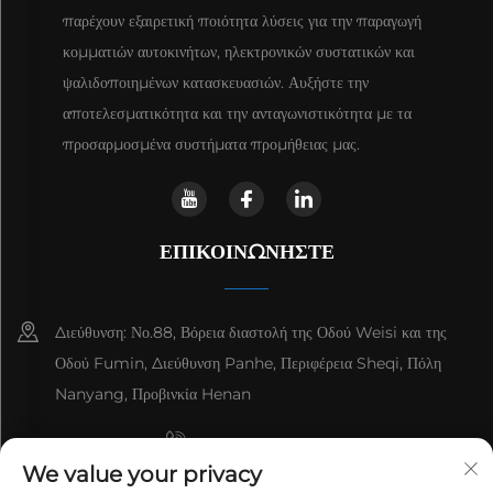
παρέχουν εξαιρετική ποιότητα λύσεις για την παραγωγή
κομματιών αυτοκινήτων, ηλεκτρονικών συστατικών και
ψαλιδοποιημένων κατασκευασιών. Αυξήστε την
αποτελεσματικότητα και την ανταγωνιστικότητα με τα
προσαρμοσμένα συστήματα προμήθειας μας.
ΕΠΙΚΟΙΝΩΝΉΣΤΕ
Διεύθυνση: Νο.88, Βόρεια διαστολή της Οδού Weisi και της
Οδού Fumin, Διεύθυνση Panhe, Περιφέρεια Sheqi, Πόλη
Nanyang, Προβινκία Henan
+8615993153189
We value your privacy
+86-13137795975