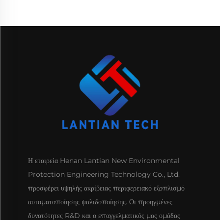
Η εταιρεία Henan Lantian New Environmental
Protection Engineering Technology Co., Ltd.
προσφέρει υψηλής ακρίβειας περιφερειακό εξοπλισμό
αυτοματοποίησης ψαλιδοποίησης. Οι προηγμένες
δυνατότητες R&D και ο επαγγελματικός μας ομάδας