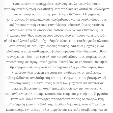
ενσωματώνουν προηγμένες τεχνολογικές λειτουργίες όπως
υπολογιστικά ελεγχόμενα συστήματα, πολλαπλές διατάξεις κυλίνδρων
και ικανότητες αυτόματης ρύθμισης επιπέδου. Οι μηχανές
χρησιμοποιούν πολύπλοκους αλγόριθμους για να υπολογίζουν τους
καλύτερους παράμετρους επιπέδωσης, εξασφαλίζοντας σταθερά
αποτελέσματα σε διάφορους τύπους υλικών και επιπέδους. Οι
πωλητές συνήθως προσφέρουν λύσεις που μπορούν να χειριστούν
υλικά από λεπτά φύλλα μέχρι βαριές πλάκες, με επεξεργασία πλάτους
από στενές σειρές μέχρι ευρείες πλάκες. Αυτές οι μηχανές είναι
εξοπλισμένες με αισθητήρες υψηλής ακρίβειας που παρακολουθούν
συνεχώς τις ιδιότητες του υλικού και ρυθμίζουν τους παράμετρους
επιπέδωσης σε πραγματικό χρόνο. Επιπλέον, οι κορυφαίοι πωλητές
προσφέρουν ολοκληρωμένα συστήματα ελέγχου ποιότητας που
παρέχουν λεπτομερή εγγραφή της διαδικασίας επιπέδωσης,
εξασφαλίζοντας αναδιαζήτηση και συμμόρφωση με τις βιομηχανικές
προδιαγραφές. Οι εφαρμογές αυτών των μηχανών εκτείνονται σε
αρκετές βιομηχανίες, συμπεριλαμβανομένων της κατασκευής
αυτοκινήτων, αεροπορικής, κατασκευαστικής και γενικής επεξεργασίας
μετάλλων. Πολλοί πωλητές προσφέρουν επίσης ολοκληρωμένη
υποστήριξη μετά την πώληση, συμπεριλαμβανομένων υπηρεσιών
κατασκευής, εκπαίδευσης λειτουργών και τεχνικής σύμβουλης για να