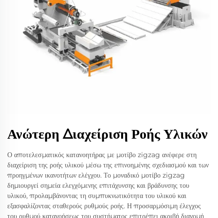
Ανώτερη Διαχείριση Ροής Υλικών
Ο αποτελεσματικός κατανοητήρας με μοτίβο zigzag ανέφερε στη
διαχείριση της ροής υλικού μέσω της επινοημένης σχεδιασμού και των
προηγμένων ικανοτήτων ελέγχου. Το μοναδικό μοτίβο zigzag
δημιουργεί σημεία ελεγχόμενης επιτάχυνσης και βράδυνσης του
υλικού, προλαμβάνοντας τη συμπυκνωτικότητα του υλικού και
εξασφαλίζοντας σταθερούς ρυθμούς ροής. Η προσαρμόσιμη έλεγχος
του ρυθμού κατανοήσεως του συστήματος επιτρέπει ακριβή διανομή