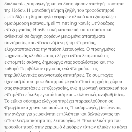
διαδικασίες παραγωγής και να διατηρήσουν σταθερή ποιότητα
της έξοδου. Η μοναδική κίνηση ζιγζάγ του τροφοδοτητρού
εμποδίζει τη δημιουργία γεφυρών υλικού και εξασφαλίζει
ομοιόμορφη κατανομή, εliminating κοινές μπλοκάρες
επεξεργασίας. Η ανθεκτική κατασκευή και τα συστατικά
ανθεκτικά σε άψυχη φορέουν μειωμένα απαιτήματα
συντήρησης και επεκτεινόμενη ζωή υπηρεσίας,
ελαχιστοποιώντας την παύση λειτουργίας. Ο προηγμένος
μηχανισμός κλειδώματος ελέγχει αποτελεσματικά τις
εκπομπές σκόνης, δημιουργώντας ασφαλέστερο και πιο
καθαρό περιβάλλον εργασίας ενώ πληρούσει τις
περιβαλλοντικές κανονιστικές απαιτήσεις. Το συμπαγές
σχεδιασμό του τροφοδοτητρού μεγιστοποιεί τη χρήση χώρου
στις εγκαταστάσεις επεξεργασίας, ενώ η μοντική κατασκευή του
επιτρέπει εύκολη εγκατάσταση και μελλοντικές αναβαθμίσεις.
Το ειδικό σύστημα ελέγχου παρέχει παρακολούθηση σε
πραγματικό χρόνο και αυτόματες προσαρμογές, μειώνοντας
την ανάγκη για χειροκίνητη επιβλέπεια και βελτιώνοντας την
αποτελεσματικότητα της λειτουργίας. Η πολυτελικότητα του
τροφοδοτητρού στην χειρισμό διαφόρων τύπων υλικών το κάνει