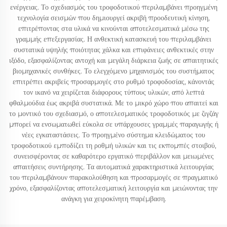
ενέργειας. Το σχεδιασμός του τροφοδοτικού περιλαμβάνει προηγμένη
τεχνολογία σεισμών που δημιουργεί ακριβή προοδευτική κίνηση,
επιτρέποντας στα υλικά να κινούνται αποτελεσματικά μέσω της
γραμμής επεξεργασίας. Η ανθεκτική κατασκευή του περιλαμβάνει
συστατικά υψηλής ποιότητας χάλκα και επιφάνειες ανθεκτικές στην
ιξόδο, εξασφαλίζοντας αντοχή και μεγάλη διάρκεια ζωής σε απαιτητικές
βιομηχανικές συνθήκες. Το ελεγχόμενο μηχανισμός του συστήματος
επιτρέπει ακριβείς προσαρμογές στο ρυθμό τροφοδοσίας, κάνοντάς
τον ικανό να χειρίζεται διάφορους τύπους υλικών, από λεπτά
φθαλμούδια έως ακριβά συστατικά. Με το μικρό χώρο που απαιτεί και
το μοντικό του σχεδιασμό, ο αποτελεσματικός τροφοδοτικός με ζιγζάγ
μπορεί να ενσωματωθεί εύκολα σε υπάρχουσες γραμμές παραγωγής ή
νέες εγκαταστάσεις. Το προηγμένο σύστημα κλειδώματος του
τροφοδοτικού εμποδίζει τη ροθμή υλικών και τις εκπομπές στοιβού,
συνεισφέροντας σε καθαρότερο εργατικό περιβάλλον και μειωμένες
απαιτήσεις συντήρησης. Τα αυτοματικά χαρακτηριστικά λειτουργίας
του περιλαμβάνουν παρακολούθηση και προσαρμογές σε πραγματικό
χρόνο, εξασφαλίζοντας αποτελεσματική λειτουργία και μειώνοντας την
ανάγκη για χειροκίνητη παρέμβαση.