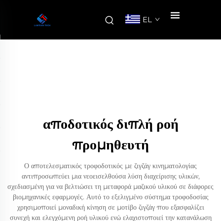
EL
αποδοτικός διπλή ροή
προμηθευτή
Ο αποτελεσματικός τροφοδοτικός με ζιγζάγ κινηματολογίας
αντιπροσωπεύει μια νεοεισελθούσα λύση διαχείρισης υλικών,
σχεδιασμένη για να βελτιώσει τη μεταφορά μαζικού υλικού σε διάφορες
βιομηχανικές εφαρμογές. Αυτό το εξελιγμένο σύστημα τροφοδοσίας
χρησιμοποιεί μοναδική κίνηση σε μοτίβο ζιγζάγ που εξασφαλίζει
συνεχή και ελεγχόμενη ροή υλικού ενώ ελαχιστοποιεί την κατανάλωση