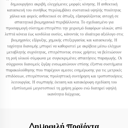
δημιουργήσει ακριβή, ελεγχόμενες μορφές κίνησης. Η ανθεκτική
κατασκευή του συνήθως περιλαμβάνει συστατικά υψηλής ποιότητας
χάλκα και φορείς ανθεκτικοί σε άπωξη, εξασφαλίζοντας αντοχή σε
απαιτητικά βιομηχανικά περιβάλλοντα. Το σχεδιασμένο για
προσαρμογή σύστημα επιτρέπει την χειρισμό διαφόρων υλικών, από
λεπτά κόνεια έως κονδύλια ουσίες, κάνοντάς το ιδιαίτερα αξιόλογο στις
βιομηχανίες εξόρυξης, χημικής επεξεργασίας και κατασκευής. Η
ταχύτητα διανομής μπορεί να καθοριστεί με ακρίβεια μέσω ελέγχων
μεταβλητής συχνότητας, επιτρέποντας στους χρήστες να βελτιώσουν
τη ροή υλικού σύμφωνα με συγκεκριμένες απαιτήσεις παραγωγής. Οι
σύγχρονοι διανομείς ζιγζαγ ενσωματώνουν επίσης έξυπνα συστήματα
παρακολούθησης που παρέχουν αμεσες ενημέρωσης για τις μετρικές
επιδόσεων, επιτρέποντας προληπτική συντήρηση και τροποποιήσεις
λειτουργίας. Η συμπαγής έκταση και κατακόρυφη σχεδίαση του
εξοπλισμού μεγιστοποιεί τη χρήση χώρου ενώ διατηρεί υψηλή
ικανότητα διέρχειας.
Δημοφιλή προϊόντα