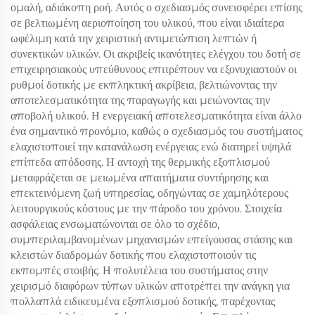
ομαλή, αδιάκοπη ροή. Αυτός ο σχεδιασμός συνεισφέρει επίσης
σε βελτιωμένη αεριοποίηση του υλικού, που είναι ιδιαίτερα
ωφέλιμη κατά την χειριστική αντιμετώπιση λεπτών ή
συνεκτικών υλικών. Οι ακριβείς ικανότητες ελέγχου του δοτή σε
επιχειρησιακούς υπεύθυνους επιτρέπουν να εξονυχιαστούν οι
ρυθμοί δοτικής με εκπληκτική ακρίβεια, βελτιώνοντας την
αποτελεσματικότητα της παραγωγής και μειώνοντας την
αποβολή υλικού. Η ενεργειακή αποτελεσματικότητα είναι άλλο
ένα σημαντικό προνόμιο, καθώς ο σχεδιασμός του συστήματος
ελαχιστοποιεί την κατανάλωση ενέργειας ενώ διατηρεί υψηλά
επίπεδα απόδοσης. Η αντοχή της θερμικής εξοπλισμού
μεταφράζεται σε μειωμένα απαιτήματα συντήρησης και
επεκτεινόμενη ζωή υπηρεσίας, οδηγώντας σε χαμηλότερους
λειτουργικούς κόστους με την πάροδο του χρόνου. Στοιχεία
ασφάλειας ενσωματώνονται σε όλο το σχέδιο,
συμπεριλαμβανομένων μηχανισμών επείγουσας στάσης και
κλειστών διαδρομών δοτικής που ελαχιστοποιούν τις
εκπομπές στοιβής. Η πολυτέλεια του συστήματος στην
χειρισμό διαφόρων τύπων υλικών αποτρέπει την ανάγκη για
πολλαπλά ειδικευμένα εξοπλισμού δοτικής, παρέχοντας