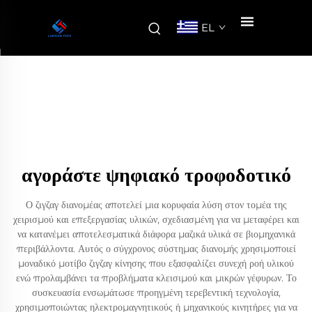
EL
αγοράστε ψηφιακό τροφοδοτικό
Ο ζιγζαγ διανομέας αποτελεί μια κορυφαία λύση στον τομέα της
χειρισμού και επεξεργασίας υλικών, σχεδιασμένη για να μεταφέρει και
να κατανέμει αποτελεσματικά διάφορα μαζικά υλικά σε βιομηχανικά
περιβάλλοντα. Αυτός ο σύγχρονος σύστημας διανομής χρησιμοποιεί
μοναδικό μοτίβο ζιγζαγ κίνησης που εξασφαλίζει συνεχή ροή υλικού
ενώ προλαμβάνει τα προβλήματα κλεισιμού και μικρών γέφυρων. Το
συσκευασία ενσωμάτωσε προηγμένη τερεβεντική τεχνολογία,
χρησιμοποιώντας ηλεκτρομαγνητικούς ή μηχανικούς κινητήρες για να