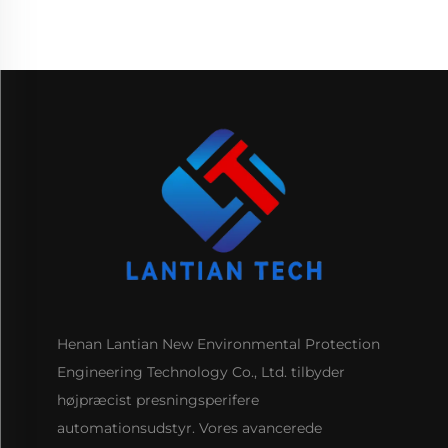
Henan Lantian New Environmental Protection
Engineering Technology Co., Ltd. tilbyder
højpræcist presningsperifere
automationsudstyr. Vores avancerede