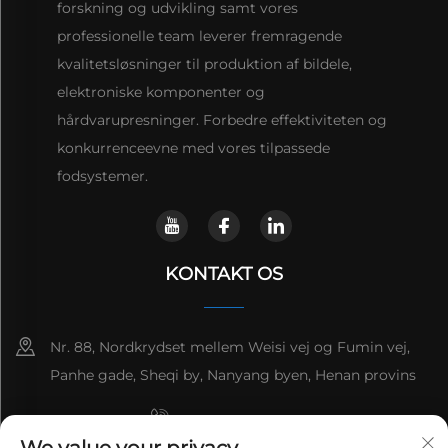
forskning og udvikling samt vores
professionelle team leverer fremragende
kvalitetsløsninger til produktion af bildele,
elektroniske komponenter og
hårdvarupresninger. Forbedre effektiviteten og
konkurrenceevne med vores tilpassede
fodsystemer.
KONTAKT OS
Nr. 88, Nordkrydset mellem Weisi vej og Fumin vej,
Panhe gade, Sheqi by, Nanyang byen, Henan provins
+8615993153189