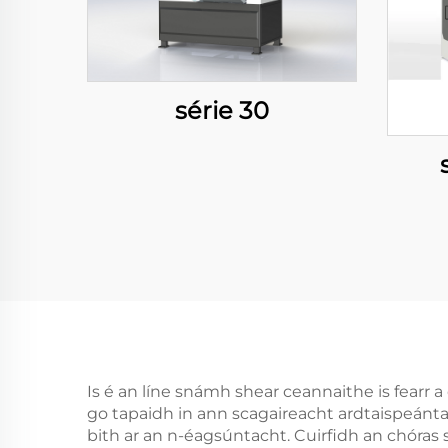
série 30
Is é an líne snámh shear ceannaithe is fearr a
go tapaidh in ann scagaireacht ardtaispeánta
bith ar an n-éagsúntacht. Cuirfidh an chóras sei