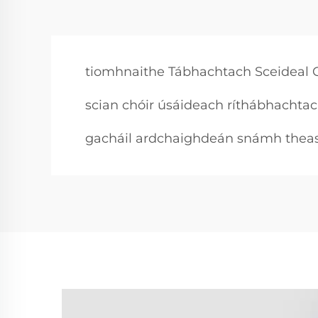
tiomhnaithe Tábhachtach Sceideal 
scian chóir úsáideach ríthábhachta
gacháil ardchaighdeán snámh theasa