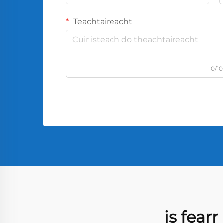
Teachtaireacht
0/1
is fear