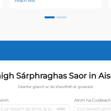
Féach Arís
igh Sárphraghas Saor in Ai
Déanfar glaoch ar do sheoilfidh ár gcearáid.
Ainm
Ainm na Cuideach
0/100