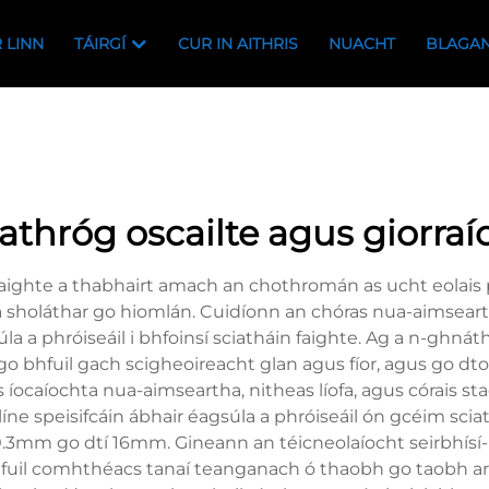
 LINN
TÁIRGÍ
CUR IN AITHRIS
NUACHT
BLAGA
r athróg oscailte agus giorraí
faighte a thabhairt amach an chothromán as ucht eolais p
 a sholáthar go hiomlán. Cuidíonn an chóras nua-aimsearth
súla a phróiseáil i bhfoinsí sciatháin faighte. Ag a n-g
 bhfuil gach scigheoireacht glan agus fíor, agus go dtos
ocaíochta nua-aimseartha, nitheas líofa, agus córais sta
 líne speisifcáin ábhair éagsúla a phróiseáil ón gcéim scia
 0.3mm go dtí 16mm. Gineann an téicneolaíocht seirbhísí-
 bhfuil comhthéacs tanaí teanganach ó thaobh go taobh a