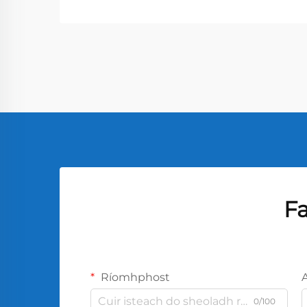
Fa
Ríomhphost
0/100