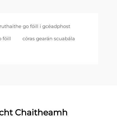
ruthaithe go fóill i gcéadphost
fóill
córas gearán scuabála
ocht Chaitheamh