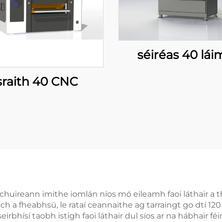
séiréas 40 lái
sraith 40 CNC
 chuireann imithe iomlán níos mó eileamh faoi láthair a t
ch a fheabhsú, le rataí ceannaithe ag tarraingt go dtí 1
rbhísí taobh istigh faoi láthair dul síos ar na hábhair féin