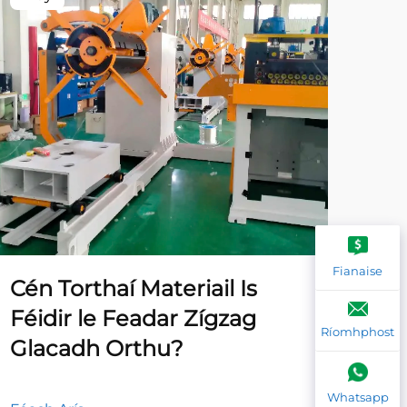
Fianaise
Cén Torthaí Materiail Is
Cén
Féidir le Feadar Zígzag
bhf
Ríomhphost
Glacadh Orthu?
fh
Whatsapp