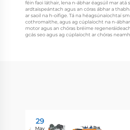
féin faoi láthair, lena n-ábhar éagsúil mar a
ardtaispeántach agus an córas ábhar a thabhai
ar saoil na h-oifige. Tá na héagsúnaíochtaí sm
cothromaithe, agus ag cúplaíocht na n-ábhar fa
motor agus an chóras bréime regeneráideach a
gcás seo agus ag cúplaíocht ar chóras neamhs
29
May