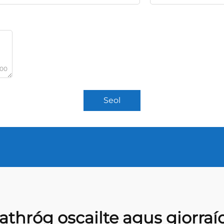
000
Seol
r athróg oscailte agus giorraí