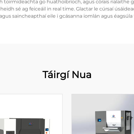
asadh toirmídeachta go huathoibríoch, agus córais rialait
dh sé ag feiceáil in real time. Glactar le cúrsaí úsáide
 agus saincheapthaí eile i gcásanna iomlán agus éagsúla fa
Táirgí Nua