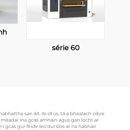
mh
série 60
habhartha san áit. Ar dtús, tá a bhealach oibre
20 méadar ina gcás amháin agus gan locht ar
 i gcás gur féidir leo dul síos ar na hábhair