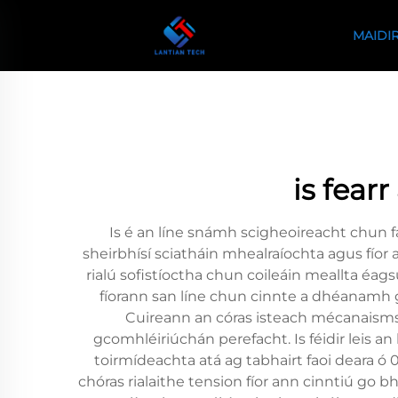
MAIDIR
is fear
Is é an líne snámh scigheoireacht chun 
sheirbhísí sciatháin mhealraíochta agus fíor
rialú sofistíoctha chun coileáin meallta éag
fíorann san líne chun cinnte a dhéanamh go
Cuireann an córas isteach mécanaisms í
gcomhléiriúchán perefacht. Is féidir leis an
toirmídeachta atá ag tabhairt faoi deara ó
chóras rialaithe tension fíor ann cinntiú go