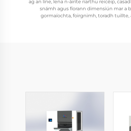
ag an líne, lena n-áiríte riarthu reicéip, c
snámh agus fíorann dimensiún mar a bhei
gormaíochta, foirgnimh, toradh tuillte,