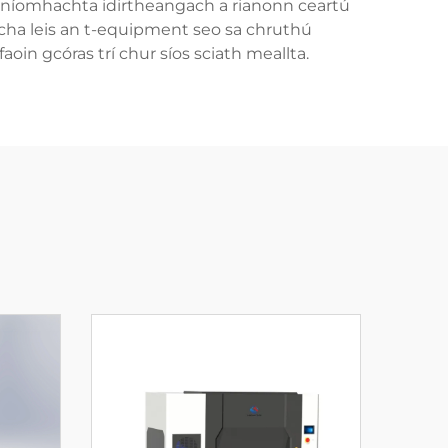
he gníomhachta idirtheangach a rianonn ceartú
acha leis an t-equipment seo sa chruthú
oin gcóras trí chur síos sciath meallta.