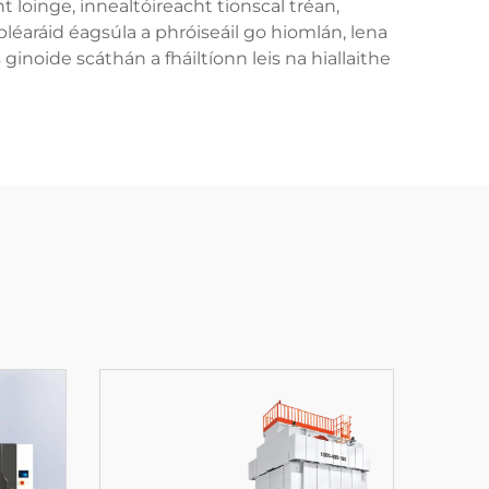
 loinge, innealtóireacht tionscal tréan,
pléaráid éagsúla a phróiseáil go hiomlán, lena
s ginoide scáthán a fháiltíonn leis na hiallaithe