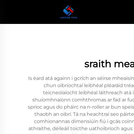
sraith mea
Is éard atá againn i gcrích an séirse mheaisí
chun oibríochtaí leibhéal pléaráid tré
teicneolaíocht leibhéal láithreach at
shuíomhnaíonn comhthromas ar fad ar fud s
sprioc agus do pháirc na n-roller ar bun speis
thaobh an oibrí. Tá na heachtraí seo páirtea
comhionannas dimensiúin fiú i gcás coinní
athraithe, déileáil toicthe uathoibríoch agus 