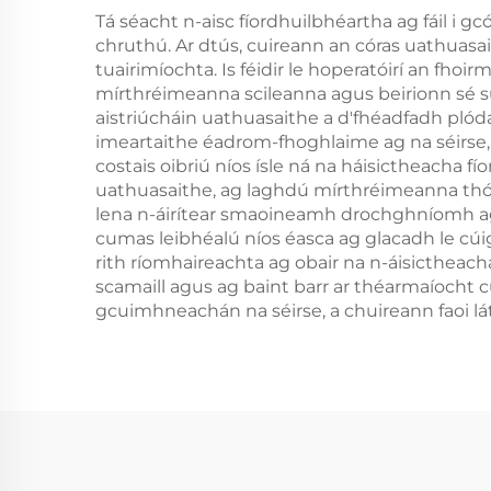
Tá séacht n-aisc fíordhuilbhéartha ag fáil i gcón
chruthú. Ar dtús, cuireann an córas uathuasai
tuairimíochta. Is féidir le hoperatóirí an fho
mírthréimeanna scileanna agus beirionn sé sua
aistriúcháin uathuasaithe a d'fhéadfadh plódan
imeartaithe éadrom-fhoghlaime ag na séirse, 
costais oibriú níos ísle ná na háisictheacha
uathuasaithe, ag laghdú mírthréimeanna thógál
lena n-áirítear smaoineamh drochghníomh agus
cumas leibhéalú níos éasca ag glacadh le cúig
rith ríomhaireachta ag obair na n-áisicthea
scamaill agus ag baint barr ar théarmaíocht 
gcuimhneachán na séirse, a chuireann faoi lát