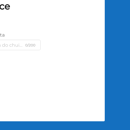
sce
ta
0/200