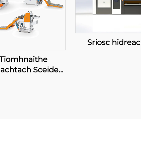
Sriosc hidreac
Tiomhnaithe
achtach Sceideal
Cúnta Go Fad