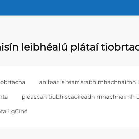
isín leibhéalú plátaí tiobrta
tiobrtacha
an fear is fearr sraith mhachnaimh 
hta
pléascán tiubh scaoileadh mhachnaimh 
ta i gCíné