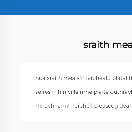
sraith mea
nua sraith meaisín leibhéalú plátaí 
seires mhinicí láimhe pláite dúthrac
mhachnaimh leibhéil pléascóg déan