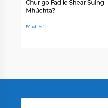
Chur go Fad le Shear Suing
Mhúchta?
Féach Arís