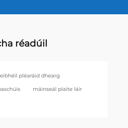
cha réadúil
leibhéil pléaráid dhearg
uaschúis
máinseál plaite láir