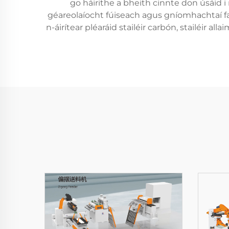
go háirithe a bheith cinnte don úsáid i
géareolaíocht fúiseach agus gníomhachtaí fabh
n-áirítear pléaráid stailéir carbón, stailéir al