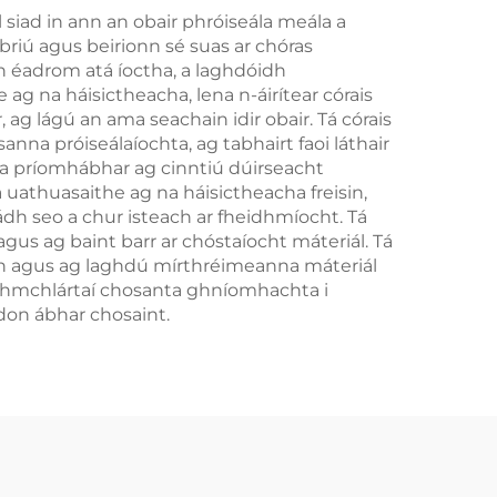
uil siad in ann an obair phróiseála meála a
briú agus beirionn sé suas ar chóras
idh éadrom atá íoctha, a laghdóidh
ag na háisictheacha, lena n-áirítear córais
 ag lágú an ama seachain idir obair. Tá córais
na próiseálaíochta, ag tabhairt faoi láthair
nta príomhábhar ag cinntiú dúirseacht
 uathuasaithe ag na háisictheacha freisin,
ádh seo a chur isteach ar fheidhmíocht. Tá
gus ag baint barr ar chóstaíocht máteriál. Tá
úth agus ag laghdú mírthréimeanna máteriál
eidhmchlártaí chosanta ghníomhachta i
 don ábhar chosaint.