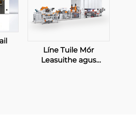
ail
Líne Tuile Mór
Leasuithe agus
Fosgailte