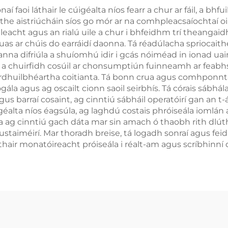
aí faoi láthair le cúigéalta níos fearr a chur ar fáil, a bhf
the aistriúcháin síos go mór ar na comhpleacsaíochtaí oi
irmleacht agus an rialú uile a chur i bhfeidhm trí theanga
s ar chúis do earráidí daonna. Tá réadúlacha spriocaithe 
na difriúla a shuíomhú idir i gcás nóiméad in ionad uair,
a chuirfidh cosúil ar chonsumptiún fuinneamh ar feabhsan
 fíordhuilbhéartha coitianta. Tá bonn crua agus comhpon
a agus ag oscailt cionn saoil seirbhís. Tá córais sábhála
 barraí cosaint, ag cinntiú sábháil operatóirí gan an t-
éalta níos éagsúla, ag laghdú costais phróiseála iomlán a
cha ag cinntiú gach dáta mar sin amach ó thaobh rith dl
custaiméirí. Mar thoradh breise, tá logadh sonraí agus f
hair monatóireacht próiseála i réalt-am agus scríbhinní