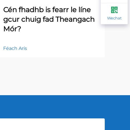
Cén fhadhb is fearr le líne
Cén
gcur chuig fad Theangach
bhf
Wechat
Mór?
fh
Féach Arís
Féac