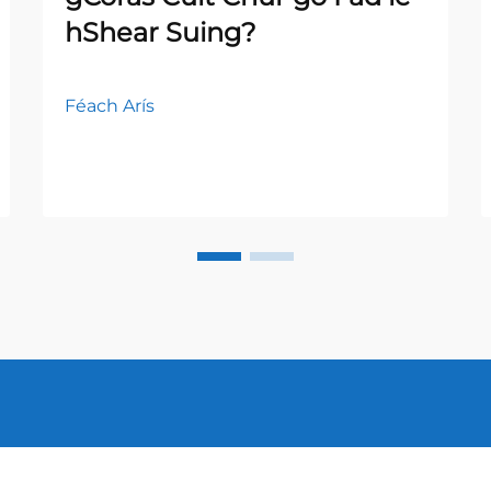
hShear Suing?
Féach Arís