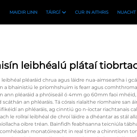
MAIDIR LINN
TÁIRGÍ
CUR IN AITHRIS
NUACHT
isín leibhéalú plátaí tiobrta
n leibhéal pléaráid chrua agus láidre nua-aimseartha i gcá
an a bhainistiú le príomhshuim is fearr agus comhthromas 
á in ann pléaráid a phróiseáil ó 4mm go 60mm faoi mhéid,
cáthán an phléaráis. Tá córais rialaithe ríomhaire san
ifikéidí an phléaráis, ag cinntiú go n-íoctar riachtanais c
ch le rollraí leibhéal de chroí láidre a dhéantar as stál a
ollacha oibre tréan. Bainfidh feabhsanna teicniúla táb
comhéadan monatóireacht in real time a chinntíonn torthaí 