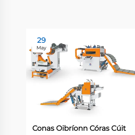
29
May
Conas Oibríonn Córas Cúit