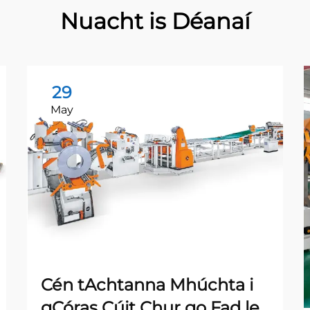
Nuacht is Déanaí
29
May
Cén tAchtanna Mhúchta i
gCóras Cúit Chur go Fad le