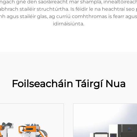
 ngach gné den saoráireacht mar shampla, innealtóireacht
rach stailéir struchtúrtha. Is féidir le na heachtraí seo 
laimh agus stailéir glas, ag curriú comhthromas is fearr agu
idirnáisiúnta.
Foilseacháin Táirgí Nua