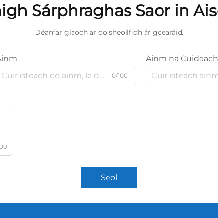
igh Sárphraghas Saor in Ai
Déanfar glaoch ar do sheoilfidh ár gcearáid.
Ainm
Ainm na Cuideach
0/100
000
Seol