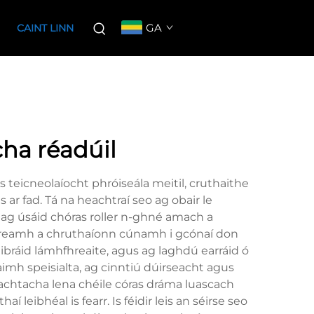
GA
CAINT LINN
cha réadúil
s teicneolaíocht phróiseála meitil, cruthaithe
ar fad. Tá na heachtraí seo ag obair le
 ag úsáid chóras roller n-ghné amach a
 áireamh a chruthaíonn cúnamh i gcónaí don
alibráid lámhfhreaite, agus ag laghdú earráid ó
llaimh speisialta, ag cinntiú dúirseacht agus
hachtacha lena chéile córas dráma luascach
leibhéal is fearr. Is féidir leis an séirse seo