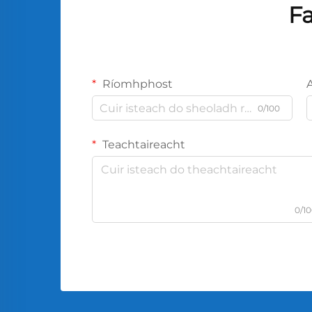
Fa
Ríomhphost
0/100
Teachtaireacht
0/1